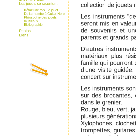
Les jouets se racontent
collection de jouets
Il était une fois...le jouet
De la rhombe à Guitar Hero
Les instruments "de 
Philosophie des jouets
musicaux
seront mis en valeur
Bibliographie
de souvenirs et une
Photos
Liens
parents et grands-
D’autres instrument
matériaux plus rési
famille qui pourront
d’une visite guidée
concert sur instrume
Les instruments sont
sur des brocantes, 
dans le grenier.
Rouge, bleu, vert, j
plusieurs génération
Xylophones, clochet
trompettes, guitares