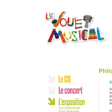
Phil
P
D
e
p
p
d
Les instruments
L
Expo itinérante