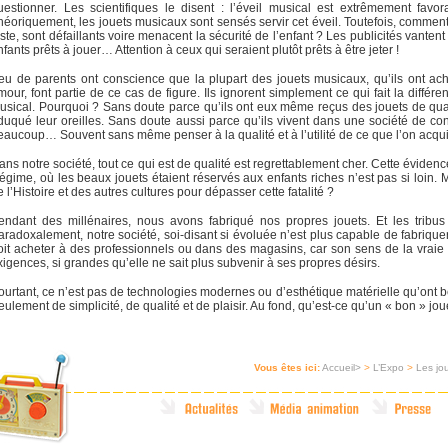
uestionner. Les scientifiques le disent : l’éveil musical est extrêmement favo
héoriquement, les jouets musicaux sont sensés servir cet éveil. Toutefois, comment 
uste, sont défaillants voire menacent la sécurité de l’enfant ? Les publicités vanten
nfants prêts à jouer… Attention à ceux qui seraient plutôt prêts à être jeter !
eu de parents ont conscience que la plupart des jouets musicaux, qu’ils ont ach
mour, font partie de ce cas de figure. Ils ignorent simplement ce qui fait la diffé
usical. Pourquoi ? Sans doute parce qu’ils ont eux même reçus des jouets de qua
duqué leur oreilles. Sans doute aussi parce qu’ils vivent dans une société de 
eaucoup… Souvent sans même penser à la qualité et à l’utilité de ce que l’on acqui
ans notre société, tout ce qui est de qualité est regrettablement cher. Cette évidenc
égime, où les beaux jouets étaient réservés aux enfants riches n’est pas si loin. M
e l’Histoire et des autres cultures pour dépasser cette fatalité ?
endant des millénaires, nous avons fabriqué nos propres jouets. Et les tribus 
aradoxalement, notre société, soi-disant si évoluée n’est plus capable de fabrique
oit acheter à des professionnels ou dans des magasins, car son sens de la vraie 
xigences, si grandes qu’elle ne sait plus subvenir à ses propres désirs.
ourtant, ce n’est pas de technologies modernes ou d’esthétique matérielle qu’ont b
eulement de simplicité, de qualité et de plaisir. Au fond, qu’est-ce qu’un « bon » jou
Vous êtes ici:
Accueil>
>
L’Expo
>
Les jo