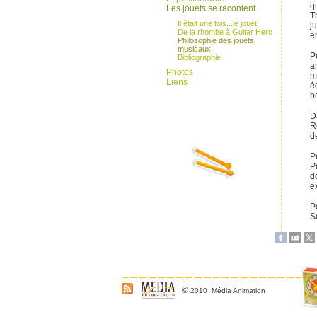
q
Les jouets se racontent
T
Il était une fois...le jouet
j
De la rhombe à Guitar Hero
e
Philosophie des jouets
musicaux
P
Bibliographie
a
Photos
m
Liens
é
b
D
R
d
P
P
d
e
P
S
©
2010 Média Animation