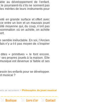
rable au développement de l’enfant.
le pourraient-ils s’ils ne sonnent pas
t les mérites de leurs instruments pour
eté en grande surface et offert avec
rence entre un bon et un mauvais jouet
lité moyenne qui, du coup, n’ont pas
consommation où on achète, on achète
ert.
e semble inéluctable. En soi, l’Ancien
ais n’y a-t-il pas moyen de s’inspirer
dites « primitives » le font encore.
r ses propres jouets à la maison. Elle
musique est devenue si faible et ses
esoin les enfants pour se développer.
et musical ?
uets se racontent
>
Philosophie du jouet musical