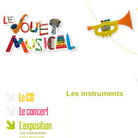
Les instruments
Les instruments
Expo itinérante