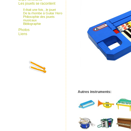
Les jouets se racontent
Il était une fois...le jouet
De la rhombe à Guitar Hero
Philosophie des jouets
musicaux
Bibliographie
Photos
Liens
Autres instruments: