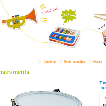
instruments
Tom
mus
T
Es