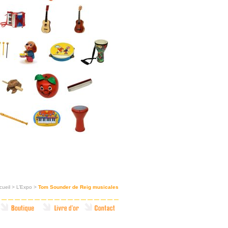
cueil
>
L’Expo
>
Tom Sounder de Reig musicales