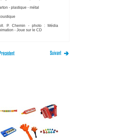
rton - plastique - métal
coustique
oll. P. Chemin - photo : Média
imation - Joue sur le CD