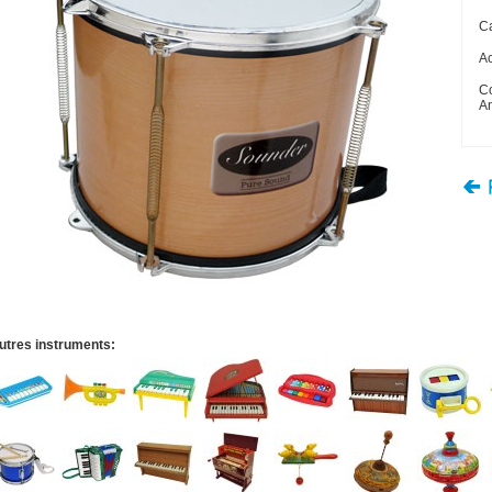
Ca
A
C
An
utres instruments: