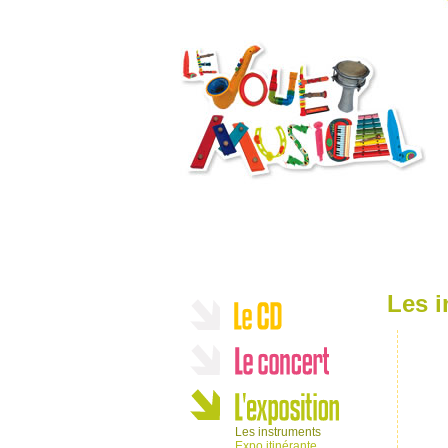
Les 
Les instruments
Expo itinérante